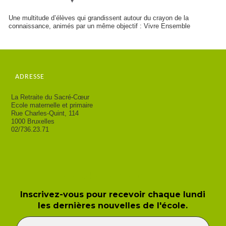
Une multitude d’élèves qui grandissent autour du crayon de la
connaissance, animés par un même objectif : Vivre Ensemble
ADRESSE
La Retraite du Sacré-Cœur
Ecole maternelle et primaire
Rue Charles-Quint, 114
1000 Bruxelles
02/736.23.71
Newsletter de l'école
Inscrivez-vous pour recevoir chaque lundi
les dernières nouvelles de l'école.