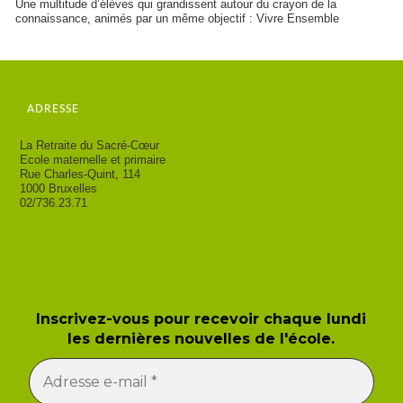
Une multitude d’élèves qui grandissent autour du crayon de la
connaissance, animés par un même objectif : Vivre Ensemble
ADRESSE
La Retraite du Sacré-Cœur
Ecole maternelle et primaire
Rue Charles-Quint, 114
1000 Bruxelles
02/736.23.71
Newsletter de l'école
Inscrivez-vous pour recevoir chaque lundi
les dernières nouvelles de l'école.