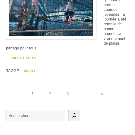
glissades,
rires et
courses
joyeuses, la
journée a été
remplie de
bonne
humeur.Un
vrai moment
de plaisir
partagé pour tous.
LIRE LA SUITE…
Sorties
TAGGÉ
1
2
3
›
»