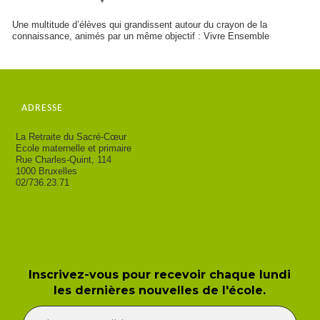
Une multitude d’élèves qui grandissent autour du crayon de la
connaissance, animés par un même objectif : Vivre Ensemble
ADRESSE
La Retraite du Sacré-Cœur
Ecole maternelle et primaire
Rue Charles-Quint, 114
1000 Bruxelles
02/736.23.71
Newsletter de l'école
Inscrivez-vous pour recevoir chaque lundi
les dernières nouvelles de l'école.