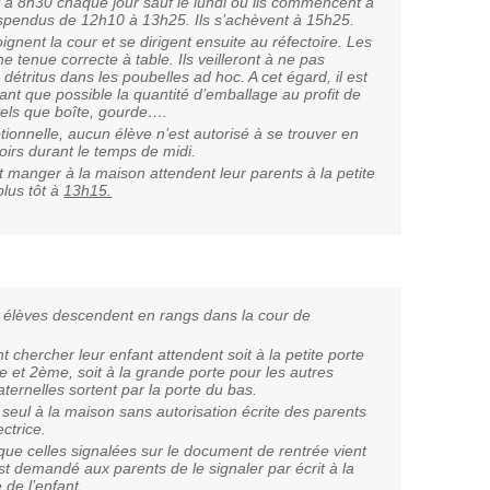
à 8h30 chaque jour sauf le lundi où ils commencent à
spendus de 12h10 à 13h25. Ils s’achèvent à 15h25.
ignent la cour et se dirigent ensuite au réfectoire. Les
e tenue correcte à table. Ils veilleront à ne pas
s détritus dans les poubelles ad hoc. A cet égard, il est
ant que possible la quantité d’emballage au profit de
 tels que boîte, gourde….
tionnelle, aucun élève n’est autorisé à se trouver en
oirs durant le temps de midi.
t manger à la maison attendent leur parents à la petite
plus tôt à
13h15.
 élèves descendent en rangs dans la cour de
t chercher leur enfant attendent soit à la petite porte
e et 2ème, soit à la grande porte pour les autres
ternelles sortent par la porte du bas.
seul à la maison sans autorisation écrite des parents
ctrice.
que celles signalées sur le document de rentrée vient
est demandé aux parents de le signaler par écrit à la
e de l’enfant.