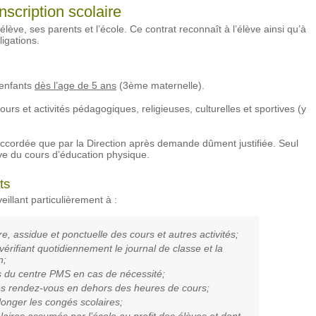
scription scolaire
’élève, ses parents et l’école. Ce contrat reconnaît à l’élève ainsi qu’à
igations.
 enfants
dès l’age de 5 ans
(3ème maternelle).
cours et activités pédagogiques, religieuses, culturelles et sportives (y
accordée que par la Direction après demande dûment justifiée. Seul
ève du cours d’éducation physique.
ts
eillant particulièrement à :
re, assidue et ponctuelle des cours et autres activités;
vérifiant quotidiennement le journal de classe et la
n;
es du centre PMS en cas de nécessité;
es rendez-vous en dehors des heures de cours;
longer les congés scolaires;