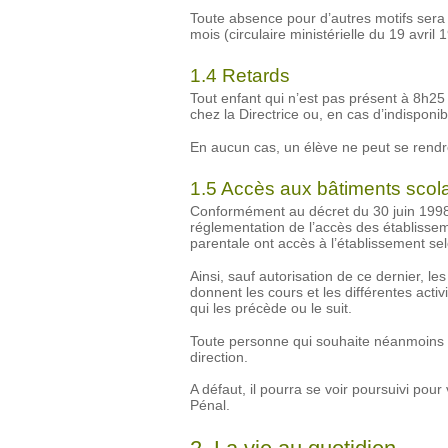
Toute absence pour d’autres motifs sera 
mois (circulaire ministérielle du 19 avril 
1.4 Retards
Tout enfant qui n’est pas présent à 8h2
chez la Directrice ou, en cas d’indisponibi
En aucun cas, un élève ne peut se rend
1.5 Accès aux bâtiments scola
Conformément au décret du 30 juin 1998 en
réglementation de l’accès des établisseme
parentale ont accès à l’établissement se
Ainsi, sauf autorisation de ce dernier, l
donnent les cours et les différentes acti
qui les précède ou le suit.
Toute personne qui souhaite néanmoins pé
direction.
A défaut, il pourra se voir poursuivi pou
Pénal.