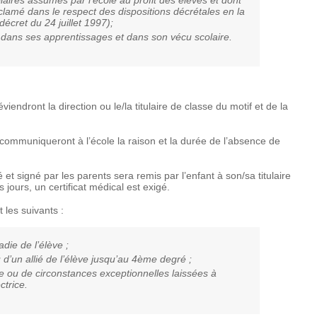
olaires assumés par l’école au profit des élèves et dont
clamé dans le respect des dispositions décrétales en la
décret du 24 juillet 1997);
 dans ses apprentissages et dans son vécu scolaire.
endront la direction ou le/la titulaire de classe du motif et de la
communiqueront à l’école la raison et la durée de l’absence de
é et signé par les parents sera remis par l’enfant à son/sa titulaire
 jours, un certificat médical est exigé.
 les suivants :
adie de l’élève ;
 d’un allié de l’élève jusqu’au 4ème degré ;
e ou de circonstances exceptionnelles laissées à
ctrice.