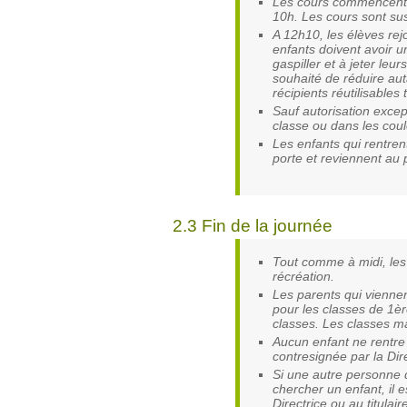
Les cours commencent 
10h. Les cours sont su
A 12h10, les élèves rejo
enfants doivent avoir un
gaspiller et à jeter leur
souhaité de réduire aut
récipients réutilisables
Sauf autorisation excep
classe ou dans les coul
Les enfants qui rentren
porte et reviennent au 
2.3 Fin de la journée
Tout comme à midi, les
récréation.
Les parents qui viennen
pour les classes de 1èr
classes. Les classes ma
Aucun enfant ne rentre 
contresignée par la Dire
Si une autre personne 
chercher un enfant, il 
Directrice ou au titulair