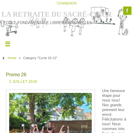
CONNEXION
LA RETRAITE DU SACRÉ-CŒUR
ECOLE FONDAMENTALE LIBRE DE BRUXELLES
Home
»
Category "Cycle 10-12"
Promo 26
2 JUILLET 2026
Une fameuse
étape pour
nous tous!
Nos grands
prennent leur
envol.
Félicitations à
tous! Nous
sommes très