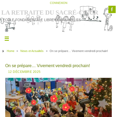
CONNEXION
LA RETRAITE DU SACRÉ-CŒUR
ECOLE FONDAMENTALE LIBRE DE BRUXELLES
Home
»
News et Actualités
»
On se prépare… Vivement vendredi prochain!
On se prépare… Vivement vendredi prochain!
12 DÉCEMBRE 2025