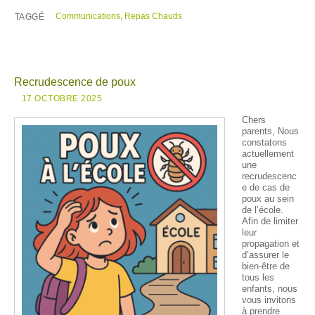
Communications
,
Repas Chauds
TAGGÉ
Recrudescence de poux
17 OCTOBRE 2025
Chers
parents, Nous
constatons
actuellement
une
recrudescenc
e de cas de
poux au sein
de l’école.
Afin de limiter
leur
propagation et
d’assurer le
bien-être de
tous les
enfants, nous
vous invitons
à prendre