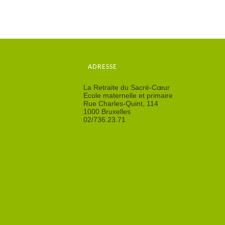
ADRESSE
La Retraite du Sacré-Cœur
Ecole maternelle et primaire
Rue Charles-Quint, 114
1000 Bruxelles
02/736.23.71