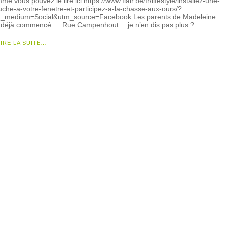
me vous pouvez le lire ici https://www.flair.be/fr/lifestyle/installez-une-
uche-a-votre-fenetre-et-participez-a-la-chasse-aux-ours/?
_medium=Social&utm_source=Facebook Les parents de Madeleine
 déjà commencé … Rue Campenhout… je n’en dis pas plus ?
LIRE LA SUITE…