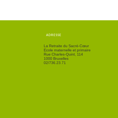
ADRESSE
La Retraite du Sacré-Cœur
Ecole maternelle et primaire
Rue Charles-Quint, 114
1000 Bruxelles
02/736.23.71