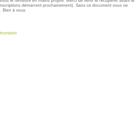
ous le remettre en mains propre. Merci de venir le récupérer avant le
s inscriptions démarrent prochainement). Sans ce document vous ne
. Bien à vous.
Inscription