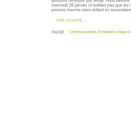
pouvons l’envoyer par email, nous devons v
mercredi 26 janvier (n’oubliez pas que le
pourrez inscrire votre enfant en secondaire
LIRE LA SUITE…
Communications
,
Formulaire Unique d'
TAGGÉ