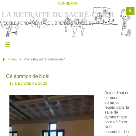
CONNEXION
LA RETRAITE DU SACRÉ-CŒUR
ECOLE FONDAMENTALE LIBRE DE BRUXELLES
Home
»
Posts tagged "Célébrations"
Célébration de Noël
19 DÉCEMBRE 2022
Aujourd’hui,no
us nous
sommes
réunis dans la
salle de
gymnastique
pour célébrer
Noël
ensemble. Un