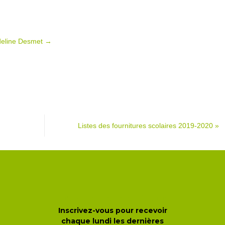
 Adeline Desmet
→
Listes des fournitures scolaires 2019-2020
»
Newsletter de l'école
Inscrivez-vous pour recevoir
chaque lundi les dernières