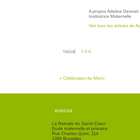
A propos Adeline Desmet
Institutrice Maternelle
Voir tous les articles de
C.E.B.
.
TAGGÉ
«
Célébration du Merci
ADRESSE
La Retraite du Sacré-Cœur
Ecole maternelle et primaire
Rue Charles-Quint, 114
1000 Bruxelles