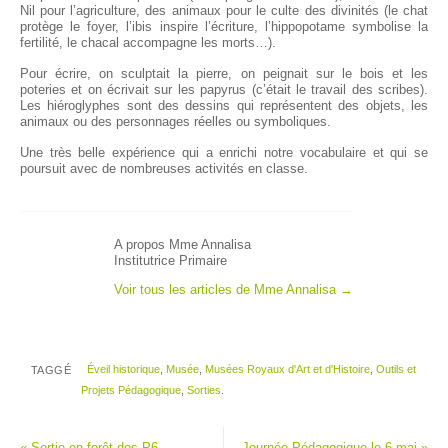
Nil pour l’agriculture, des animaux pour le culte des divinités (le chat
protège le foyer, l’ibis inspire l’écriture, l’hippopotame symbolise la
fertilité, le chacal accompagne les morts…).
Pour écrire, on sculptait la pierre, on peignait sur le bois et les
poteries et on écrivait sur les papyrus (c’était le travail des scribes).
Les hiéroglyphes sont des dessins qui représentent des objets, les
animaux ou des personnages réelles ou symboliques.
Une très belle expérience qui a enrichi notre vocabulaire et qui se
poursuit avec de nombreuses activités en classe.
A propos Mme Annalisa
Institutrice Primaire
Voir tous les articles de Mme Annalisa
→
Éveil historique
,
Musée
,
Musées Royaux d'Art et d'Histoire
,
Outils et
TAGGÉ
Projets Pédagogique
,
Sorties
.
«
Sortie en forêt des P6
Journée Pédagogique le 6 mai
»