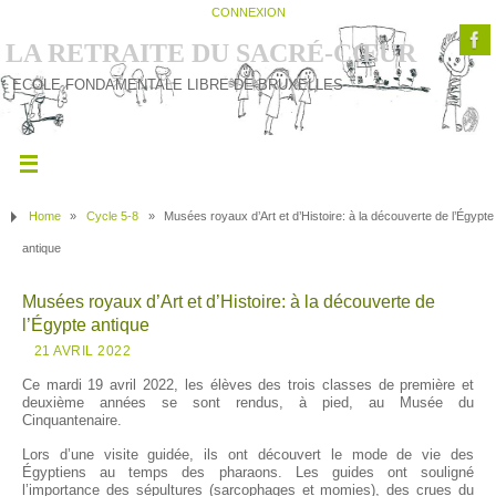
CONNEXION
LA RETRAITE DU SACRÉ-CŒUR
ECOLE FONDAMENTALE LIBRE DE BRUXELLES
Home
»
Cycle 5-8
»
Musées royaux d’Art et d’Histoire: à la découverte de l’Égypte
antique
Musées royaux d’Art et d’Histoire: à la découverte de
l’Égypte antique
21 AVRIL 2022
Ce mardi 19 avril 2022, les élèves des trois classes de première et
deuxième années se sont rendus, à pied, au Musée du
Cinquantenaire.
Lors d’une visite guidée, ils ont découvert le mode de vie des
Égyptiens au temps des pharaons. Les guides ont souligné
l’importance des sépultures (sarcophages et momies), des crues du