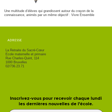
Une multitude d’élèves qui grandissent autour du crayon de la
connaissance, animés par un même objectif : Vivre Ensemble
ADRESSE
La Retraite du Sacré-Cœur
Ecole maternelle et primaire
Rue Charles-Quint, 114
1000 Bruxelles
02/736.23.71
Newsletter de l'école
Inscrivez-vous pour recevoir chaque lundi
les dernières nouvelles de l'école.