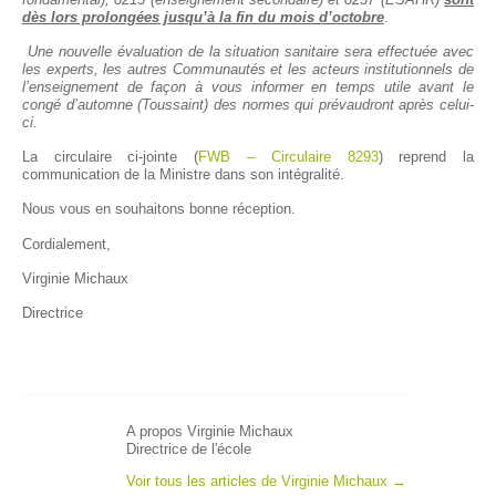
fondamental), 8213 (enseignement secondaire) et 8237 (ESAHR)
sont
dès lors prolongées jusqu’à la fin du mois d’octobre
.
Une nouvelle évaluation de la situation sanitaire sera effectuée avec
les experts, les autres Communautés et les acteurs institutionnels de
l’enseignement de façon à vous informer en temps utile avant le
congé d’automne (Toussaint) des normes qui prévaudront après celui-
ci.
La circulaire ci-jointe (
FWB – Circulaire 8293
) reprend la
communication de la Ministre dans son intégralité.
Nous vous en souhaitons bonne réception.
Cordialement,
Virginie Michaux
Directrice
A propos Virginie Michaux
Directrice de l'école
Voir tous les articles de Virginie Michaux
→