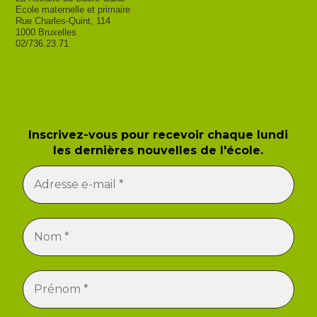
Ecole maternelle et primaire
Rue Charles-Quint, 114
1000 Bruxelles
02/736.23.71
Newsletter de l'école
Inscrivez-vous pour recevoir chaque lundi
les dernières nouvelles de l'école.