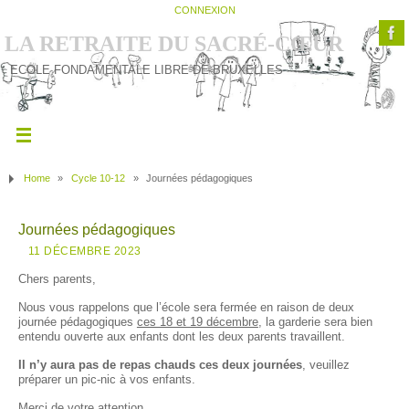
CONNEXION
LA RETRAITE DU SACRÉ-CŒUR
ECOLE FONDAMENTALE LIBRE DE BRUXELLES
Home
»
Cycle 10-12
»
Journées pédagogiques
Journées pédagogiques
11 DÉCEMBRE 2023
Chers parents,
Nous vous rappelons que l’école sera fermée en raison de deux
journée pédagogiques
ces 18 et 19 décembre
, la garderie sera bien
entendu ouverte aux enfants dont les deux parents travaillent.
Il n’y aura pas de repas chauds ces deux journées
, veuillez
préparer un pic-nic à vos enfants.
Merci de votre attention.