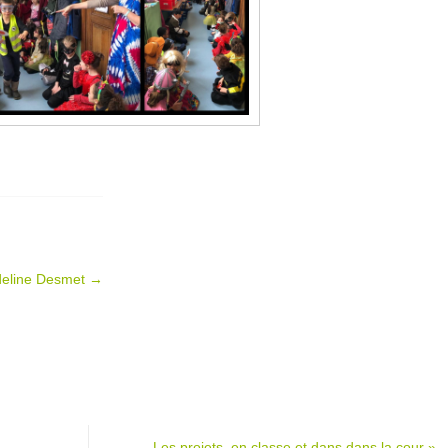
 Adeline Desmet
→
Les projets, en classe et dans dans la cour
»