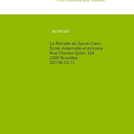
ADRESSE
La Retraite du Sacré-Cœur
Ecole maternelle et primaire
Rue Charles-Quint, 114
1000 Bruxelles
02/736.23.71