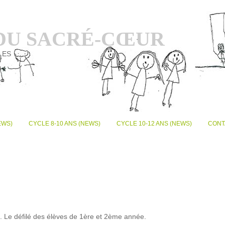
 DU SACRÉ-CŒUR
LES
EWS)
CYCLE 8-10 ANS (NEWS)
CYCLE 10-12 ANS (NEWS)
CONT
e. Le défilé des élèves de 1ère et 2ème année.