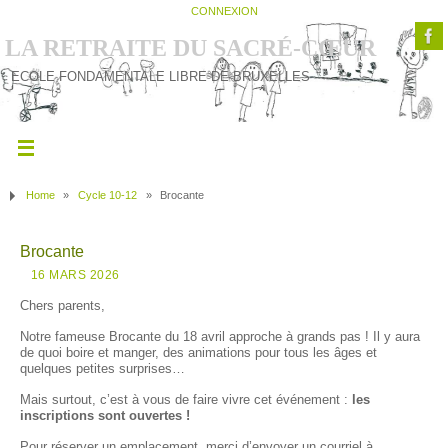
CONNEXION
LA RETRAITE DU SACRÉ-CŒUR
ECOLE FONDAMENTALE LIBRE DE BRUXELLES
Home
»
Cycle 10-12
»
Brocante
Brocante
16 MARS 2026
Chers parents,
Notre fameuse Brocante du 18 avril approche à grands pas ! Il y aura
de quoi boire et manger, des animations pour tous les âges et
quelques petites surprises…
Mais surtout, c’est à vous de faire vivre cet événement :
les
inscriptions sont ouvertes !
Pour réserver un emplacement, merci d’envoyer un courriel à