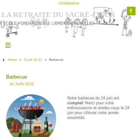
CONNEXION
LA RETRAITE DU SACRÉ-CŒUR
ECOLE FONDAMENTALE LIBRE DE BRUXELLES
Home
»
Cycle 10-12
»
Barbecue
Barbecue
16 JUIN 2022
Notre barbecue du 24 juin est
complet
! Merci pour votre
enthousiasme et rendez-vous le 24
juin pour clôturer cette année
ensemble.