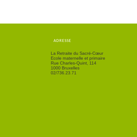
ADRESSE
La Retraite du Sacré-Cœur
Ecole maternelle et primaire
Rue Charles-Quint, 114
1000 Bruxelles
02/736.23.71