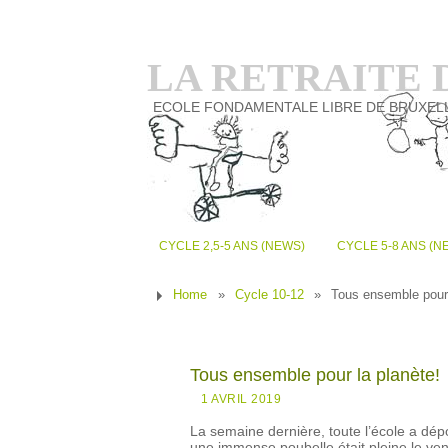
LA RETRAITE
ECOLE FONDAMENTALE LIBRE DE BRUXEL
CYCLE 2,5-5 ANS (NEWS)
CYCLE 5-8 ANS (N
Home
»
Cycle 10-12
»
Tous ensemble pour 
Tous ensemble pour la planète!
1 AVRIL 2019
La semaine dernière, toute l’école a dé
une immense poubelle était pleine le ve