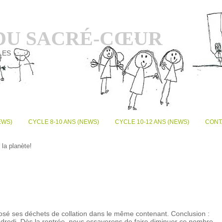
 DU SACRÉ-CŒUR
LES
EWS)
CYCLE 8-10 ANS (NEWS)
CYCLE 10-12 ANS (NEWS)
CONT
la planète!
posé ses déchets de collation dans le même contenant. Conclusion :
ndredi. Dès la rentrée, nous essayerons de faire diminuer ce nombre