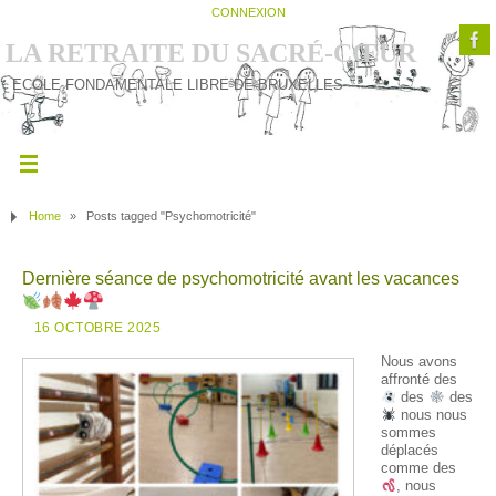
CONNEXION
LA RETRAITE DU SACRÉ-CŒUR
ECOLE FONDAMENTALE LIBRE DE BRUXELLES
Home
»
Posts tagged "Psychomotricité"
Dernière séance de psychomotricité avant les vacances
16 OCTOBRE 2025
Nous avons
affronté des
des
des
nous nous
sommes
déplacés
comme des
, nous