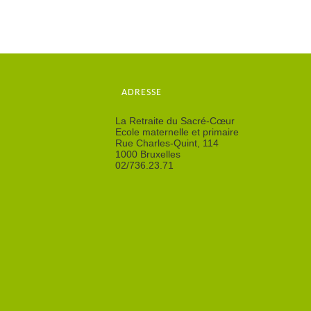
ADRESSE
La Retraite du Sacré-Cœur
Ecole maternelle et primaire
Rue Charles-Quint, 114
1000 Bruxelles
02/736.23.71