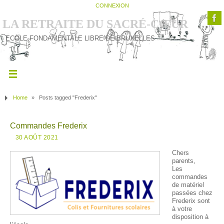
CONNEXION
LA RETRAITE DU SACRÉ-CŒUR
ECOLE FONDAMENTALE LIBRE DE BRUXELLES
Home
»
Posts tagged "Frederix"
Commandes Frederix
30 AOÛT 2021
Chers
parents,
Les
commandes
de matériel
passées chez
Frederix sont
à votre
disposition à