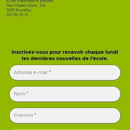
Ecole maternelle et primaire
Rue Charles-Quint, 114
1000 Bruxelles
02/736.23.71
Newsletter de l'école
Inscrivez-vous pour recevoir chaque lundi
les dernières nouvelles de l'école.