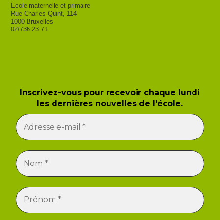
Ecole maternelle et primaire
Rue Charles-Quint, 114
1000 Bruxelles
02/736.23.71
Newsletter de l'école
Inscrivez-vous pour recevoir chaque lundi
les dernières nouvelles de l'école.