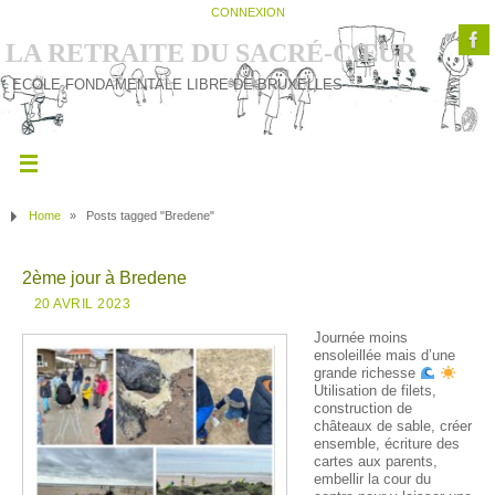
CONNEXION
LA RETRAITE DU SACRÉ-CŒUR
ECOLE FONDAMENTALE LIBRE DE BRUXELLES
Home
»
Posts tagged "Bredene"
2ème jour à Bredene
20 AVRIL 2023
Journée moins
ensoleillée mais d’une
grande richesse
Utilisation de filets,
construction de
châteaux de sable, créer
ensemble, écriture des
cartes aux parents,
embellir la cour du