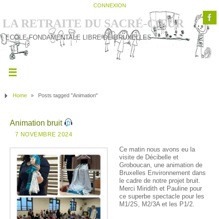
CONNEXION
LA RETRAITE DU SACRÉ-CŒUR
ECOLE FONDAMENTALE LIBRE DE BRUXELLES
Home
»
Posts tagged "Animation"
Animation bruit
7 NOVEMBRE 2024
Ce matin nous avons eu la
visite de Décibelle et
Groboucan, une animation de
Bruxelles Environnement dans
le cadre de notre projet bruit.
Merci Miridith et Pauline pour
ce superbe spectacle pour les
M1/2S, M2/3A et les P1/2.