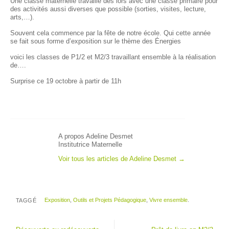
Une classe maternelle travaille dès lors avec une classe primaire pour
des activités aussi diverses que possible (sorties, visites, lecture,
arts,…).
Souvent cela commence par la fête de notre école. Qui cette année
se fait sous forme d’exposition sur le thème des Énergies
voici les classes de P1/2 et M2/3 travaillant ensemble à la réalisation
de….
Surprise ce 19 octobre à partir de 11h
A propos Adeline Desmet
Institutrice Maternelle
Voir tous les articles de Adeline Desmet
→
Exposition
,
Outils et Projets Pédagogique
,
Vivre ensemble
.
TAGGÉ