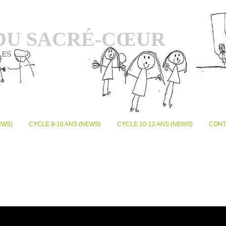
 DU SACRÉ-CŒUR
LES
EWS)
CYCLE 8-10 ANS (NEWS)
CYCLE 10-12 ANS (NEWS)
CONT