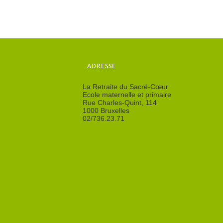
ADRESSE
La Retraite du Sacré-Cœur
Ecole maternelle et primaire
Rue Charles-Quint, 114
1000 Bruxelles
02/736.23.71