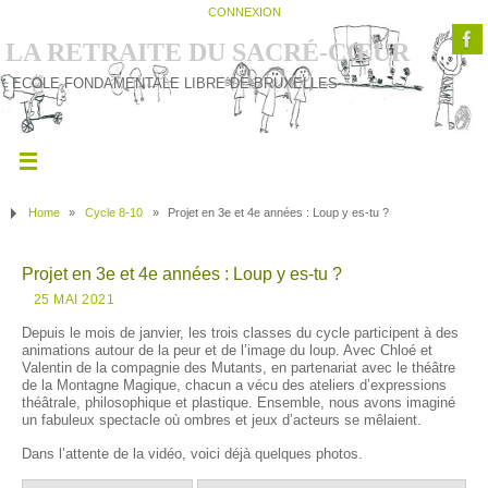
CONNEXION
LA RETRAITE DU SACRÉ-CŒUR
ECOLE FONDAMENTALE LIBRE DE BRUXELLES
Home
»
Cycle 8-10
»
Projet en 3e et 4e années : Loup y es-tu ?
Projet en 3e et 4e années : Loup y es-tu ?
25 MAI 2021
Depuis le mois de janvier, les trois classes du cycle participent à des
animations autour de la peur et de l’image du loup. Avec Chloé et
Valentin de la compagnie des Mutants, en partenariat avec le théâtre
de la Montagne Magique, chacun a vécu des ateliers d’expressions
théâtrale, philosophique et plastique. Ensemble, nous avons imaginé
un fabuleux spectacle où ombres et jeux d’acteurs se mêlaient.
Dans l’attente de la vidéo, voici déjà quelques photos.