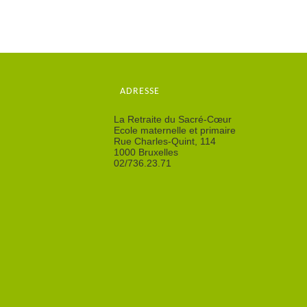
ADRESSE
La Retraite du Sacré-Cœur
Ecole maternelle et primaire
Rue Charles-Quint, 114
1000 Bruxelles
02/736.23.71