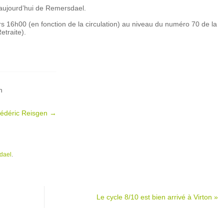
aujourd’hui de Remersdael.
rs 16h00 (en fonction de la circulation) au niveau du numéro 70 de la
etraite).
n
Frédéric Reisgen
→
dael
.
Le cycle 8/10 est bien arrivé à Virton
»