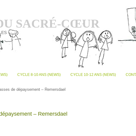
 DU SACRÉ-CŒUR
LES
EWS)
CYCLE 8-10 ANS (NEWS)
CYCLE 10-12 ANS (NEWS)
CONT
classes de dépaysement – Remersdael
e dépaysement – Remersdael