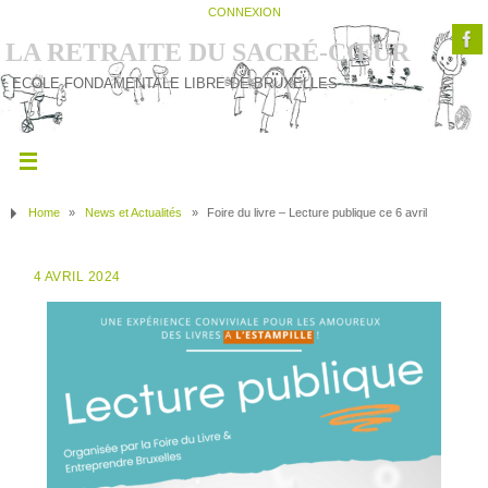
CONNEXION
LA RETRAITE DU SACRÉ-CŒUR
ECOLE FONDAMENTALE LIBRE DE BRUXELLES
Home
»
News et Actualités
»
Foire du livre – Lecture publique ce 6 avril
4 AVRIL 2024