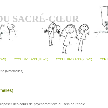
 DU SACRÉ-CŒUR
LES
EWS)
CYCLE 8-10 ANS (NEWS)
CYCLE 10-12 ANS (NEWS)
CONT
ité (Maternelles)
nelles)
roposer des cours de psychomotricité au sein de l’école.