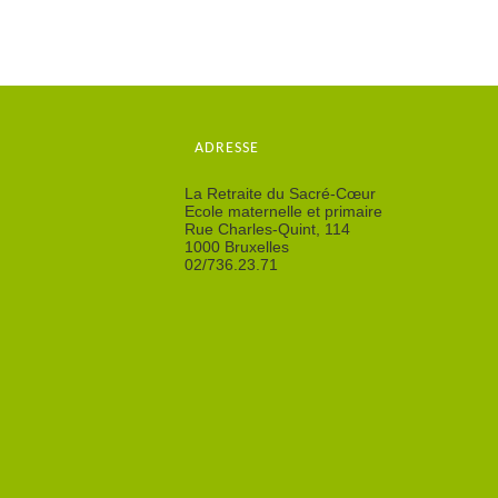
ADRESSE
La Retraite du Sacré-Cœur
Ecole maternelle et primaire
Rue Charles-Quint, 114
1000 Bruxelles
02/736.23.71