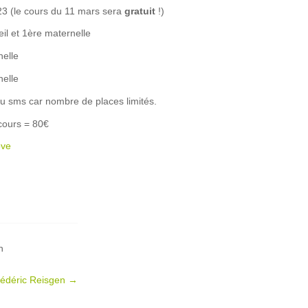
23 (le cours du 11 mars sera
gratuit
!)
il et 1ère maternelle
elle
elle
u sms car nombre de places limités.
 cours = 80€
ove
n
Frédéric Reisgen
→