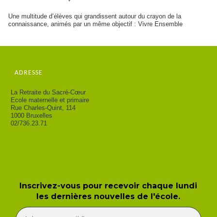
Une multitude d’élèves qui grandissent autour du crayon de la
connaissance, animés par un même objectif : Vivre Ensemble
ADRESSE
La Retraite du Sacré-Cœur
Ecole maternelle et primaire
Rue Charles-Quint, 114
1000 Bruxelles
02/736.23.71
Newsletter de l'école
Inscrivez-vous pour recevoir chaque lundi
les dernières nouvelles de l'école.