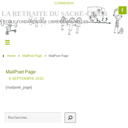
CONNEXION
LA RETRAITE DU SACRÉ-CŒUR
ECOLE FONDAMENTALE LIBRE DE BRUXELLES
Home
»
MailPoet Page
»
MailPoet Page
MailPoet Page
6 SEPTEMBRE 2025
[mailpoet_page]